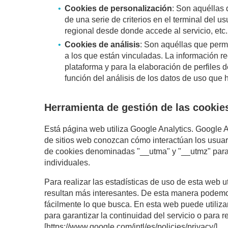
Cookies de personalización
: Son aquéllas 
de una serie de criterios en el terminal del u
regional desde donde accede al servicio, etc.
Cookies de análisis
: Son aquéllas que permi
a los que están vinculadas. La información rec
plataforma y para la elaboración de perfiles d
función del análisis de los datos de uso que h
Herramienta de gestión de las cookie
Está página web utiliza Google Analytics. Google A
de sitios web conozcan cómo interactúan los usuario
de cookies denominadas "__utma" y "__utmz" para r
individuales.
Para realizar las estadísticas de uso de esta web u
resultan más interesantes. De esta manera podemos
fácilmente lo que busca. En esta web puede utilizar
para garantizar la continuidad del servicio o para r
[
https://www.google.com/intl/es/policies/privacy/
]