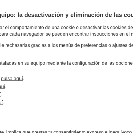
uipo: la desactivación y eliminación de las co
tar el comportamiento de una cookie o desactivar las cookies de
 para cada navegador, se pueden encontrar instrucciones en el
ble rechazarlas gracias a los menús de preferencias o ajustes d
nstaladas en su equipo mediante la configuración de las opcione
r
pulsa aquí
.
quí
.
í
.
uí
.
te, implica que prestas tu consentimiento expreso e inequívoco a